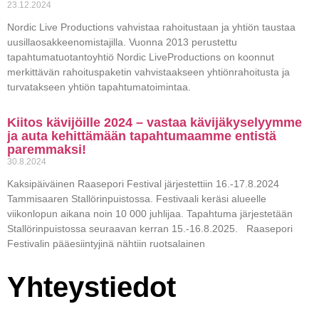
23.12.2024
Nordic Live Productions vahvistaa rahoitustaan ja yhtiön taustaa
uusillaosakkeenomistajilla. Vuonna 2013 perustettu
tapahtumatuotantoyhtiö Nordic LiveProductions on koonnut
merkittävän rahoituspaketin vahvistaakseen yhtiönrahoitusta ja
turvatakseen yhtiön tapahtumatoimintaa.
Kiitos kävijöille 2024 – vastaa kävijäkyselyymme
ja auta kehittämään tapahtumaamme entistä
paremmaksi!
30.8.2024
Kaksipäiväinen Raasepori Festival järjestettiin 16.-17.8.2024
Tammisaaren Stallörinpuistossa. Festivaali keräsi alueelle
viikonlopun aikana noin 10 000 juhlijaa. Tapahtuma järjestetään
Stallörinpuistossa seuraavan kerran 15.-16.8.2025. Raasepori
Festivalin pääesiintyjinä nähtiin ruotsalainen
Yhteystiedot