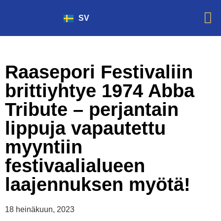
SV
Juoma 
Raasepori Festivaliin
brittiyhtye 1974 Abba
Tribute – perjantain
lippuja vapautettu
myyntiin
festivaalialueen
laajennuksen myötä!
18 heinäkuun, 2023