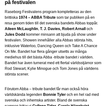
på festivalen
Raseborg Festivalens program kompletteras av den
brittiska
1974 – ABBA Tribute
som tar publiken på en
resa genom tiden till det svenska bandets Abbas toppår.
Aileen McLaughlin
,
T. J. Davies, Robert Arnall
och
Jules Dodd
kommer minsann att bjuda på show under
festivalen. Showen innehåller alla Abbas största hits,
inklusive Waterloo, Dancing Queen och Take A Chance
On Me. Bandet har flera gånger utsetts av många
mediehus till det bästa Abba -tribute bandet i världen.
Bandet har även turnerat med ett flertal världsstjärnor som
Rod Stewart, Kylie Minogue och Tom Jones på världens
största scener.
Förutom Abba – tribute bandet får man också höra
världskända legenden
Bonnie Tyler
och en hel rad med
svenska och inhemska artister. Bland de svenska
namnen hittar vi
Gyllene Tider
,
Carola Häggkvist
,