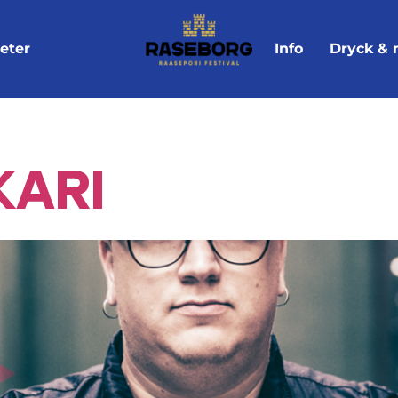
eter
Info
Dryck & 
kari