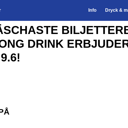
r
Info
Dryck & m
SCHASTE BILJETTER
LONG DRINK ERBJUDER
9.6!
PÅ