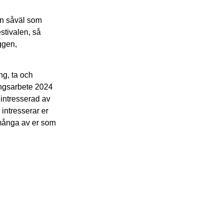
len såväl som
estivalen, så
ggen,
ng, ta och
angsarbete 2024
r intresserad av
 intresserar er
många av er som