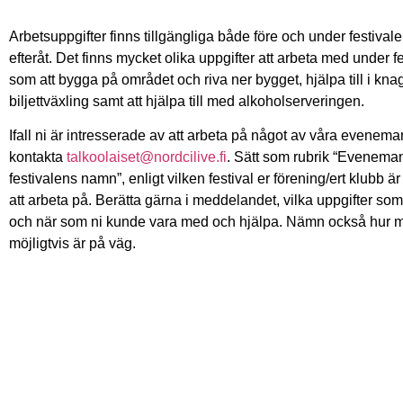
Arbetsuppgifter finns tillgängliga både före och under festiva
efteråt. Det finns mycket olika uppgifter att arbeta med under f
som att bygga på området och riva ner bygget, hjälpa till i kna
biljettväxling samt att hjälpa till med alkoholserveringen.
Ifall ni är intresserade av att arbeta på något av våra evenema
kontakta
talkoolaiset@nordcilive.fi
. Sätt som rubrik “Evenem
festivalens namn”, enligt vilken festival er förening/ert klubb ä
att arbeta på. Berätta gärna i meddelandet, vilka uppgifter som
och när som ni kunde vara med och hjälpa. Nämn också hur 
möjligtvis är på väg.