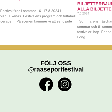
BILJETTERBJU
ALLA BILJETTER
estival firas i sommar 16.-17.8.2024 i
7.6.2024
rken i Ekenäs. Festivalens program och tidtabell
licerade. På scenen kommer vi att se följade
Sommarens fräschaste
sommar och till somma
festivaler ihop. För s
Long
FÖLJ OSS
@raaseporifestival