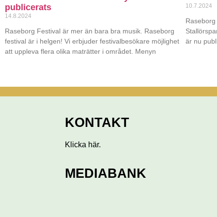
publicerats
10.7.2024
14.8.2024
Raseborg F
Raseborg Festival är mer än bara bra musik. Raseborg
Stallörspa
festival är i helgen! Vi erbjuder festivalbesökare möjlighet
är nu pub
att uppleva flera olika maträtter i området. Menyn
KONTAKT
Klicka här
.
MEDIABANK