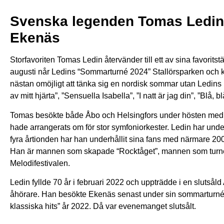
Svenska legenden Tomas Ledin å
Ekenäs
Storfavoriten Tomas Ledin återvänder till ett av sina favori
augusti når Ledins “Sommarturné 2024” Stallörsparken och k
nästan omöjligt att tänka sig en nordisk sommar utan Ledins 
av mitt hjärta”, ”Sensuella Isabella”, ”I natt är jag din”, ”Blå,
Tomas besökte både Åbo och Helsingfors under hösten med “S
hade arrangerats om för stor symfoniorkester. Ledin har under 
fyra årtionden har han underhållit sina fans med närmare 2000
Han är mannen som skapade “Rocktåget”, mannen som turner
Melodifestivalen.
Ledin fyllde 70 år i februari 2022 och uppträdde i en slutsål
åhörare. Han besökte Ekenäs senast under sin sommarturn
klassiska hits” år 2022. Då var evenemanget slutsålt.