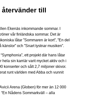
tervänder till
tställen Ekenäs inkommande sommar. I
röner vår finländska sommar. Det är
ikoniska låtar ”Sommaren är kort”, ”En del
 blå känslor” och ”Snart tystnar musiken”.
ymphonia”, ett projekt där hans låtar
hela sin karriär varit mycket aktiv och i
 konserter och sålt 2,7 miljoner skivor.
at runt världen med Abba och vunnit
d Avicii Arena (Globen) för mer än 12 000
é “En Nådens Sommarkväll – alla