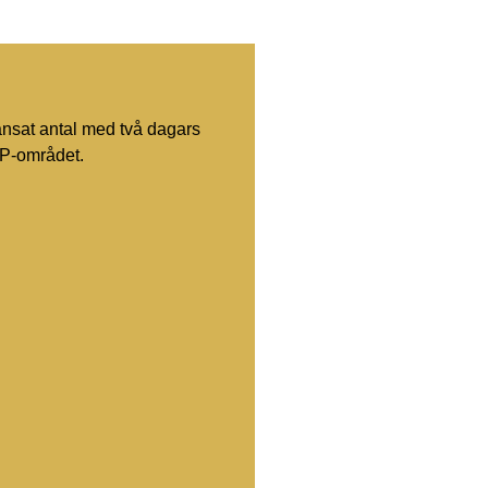
ränsat antal med två dagars
VIP-området.